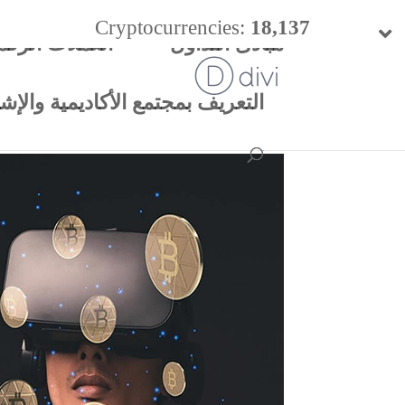
Cryptocurrencies:
18,137
مبادئ التداول
العملات الرقم
24h Vol:
$
57.47 B
التعريف بمجتمع الأكاديمية والإشتر
ا
م