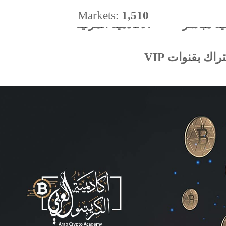
Markets:
1,510
ية مباشر
الأكادميه المرئية
%
اك بقنوات VIP