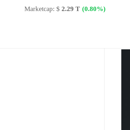
Marketcap:
$
2.29 T
(0.80%)
BTC Dominance:
56.62