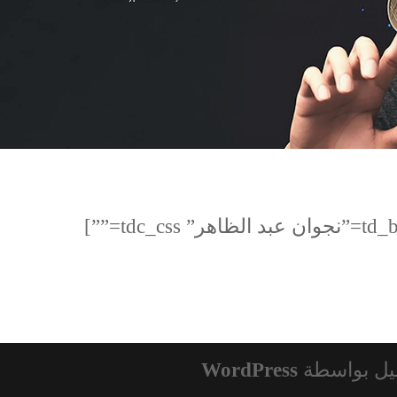
[td_block_text_with_title custom_title=”نجوان عبد الظاهر” tdc_css=””]
يل بواسطة
WordPress