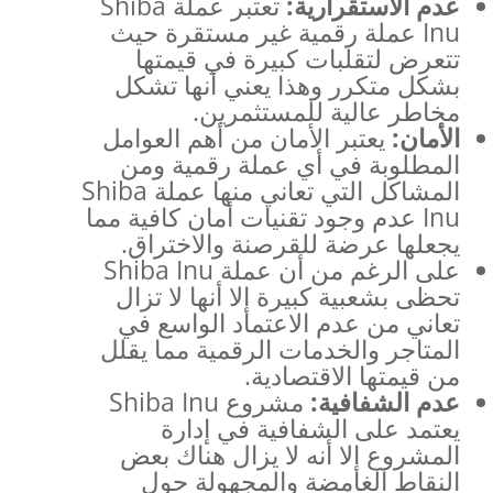
عدم الاستقرارية
:
تعتبر عملة Shiba
Inu عملة رقمية غير مستقرة حيث
تتعرض لتقلبات كبيرة في قيمتها
بشكل متكرر وهذا يعني أنها تشكل
مخاطر عالية للمستثمرين.
الأمان
:
يعتبر الأمان من أهم العوامل
المطلوبة في أي عملة رقمية ومن
المشاكل التي تعاني منها عملة Shiba
Inu عدم وجود تقنيات أمان كافية مما
يجعلها عرضة للقرصنة والاختراق.
على الرغم من أن عملة Shiba Inu
تحظى بشعبية كبيرة إلا أنها لا تزال
تعاني من عدم الاعتماد الواسع في
المتاجر والخدمات الرقمية مما يقلل
من قيمتها الاقتصادية.
عدم الشفافية
:
مشروع Shiba Inu
يعتمد على الشفافية في إدارة
المشروع إلا أنه لا يزال هناك بعض
النقاط الغامضة والمجهولة حول