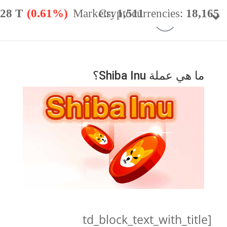
.28 T
(0.61%)
Markets:
Cryptocurrencies:
1,511
18,165
minance:
56.59%
24h Vol:
$
49.98 B
ما هي عملة Shiba Inu؟
[td_block_text_with_title