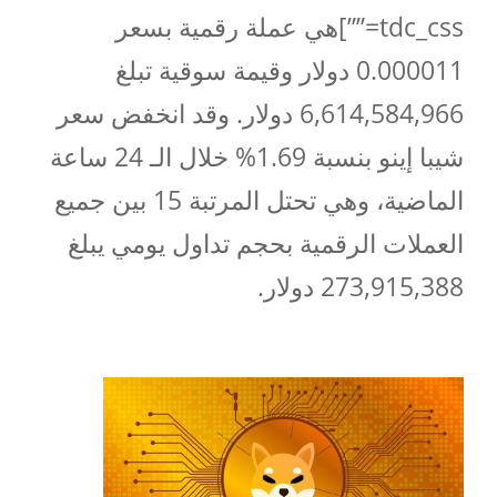
tdc_css=””]هي عملة رقمية بسعر
0.000011 دولار وقيمة سوقية تبلغ
6,614,584,966 دولار. وقد انخفض سعر
شيبا إينو بنسبة 1.69% خلال الـ 24 ساعة
الماضية، وهي تحتل المرتبة 15 بين جميع
العملات الرقمية بحجم تداول يومي يبلغ
273,915,388 دولار.