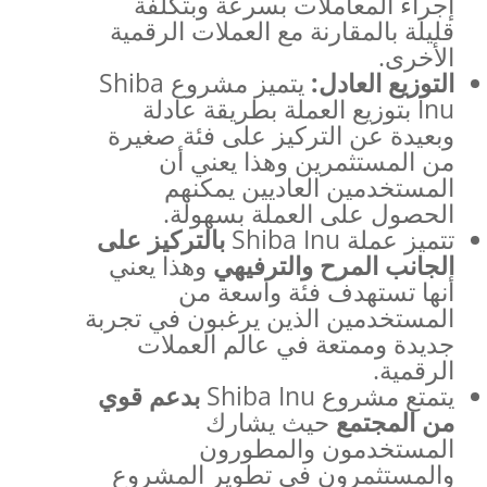
إجراء المعاملات بسرعة وبتكلفة
قليلة بالمقارنة مع العملات الرقمية
الأخرى.
التوزيع العادل
:
يتميز مشروع Shiba
Inu بتوزيع العملة بطريقة عادلة
وبعيدة عن التركيز على فئة صغيرة
من المستثمرين وهذا يعني أن
المستخدمين العاديين يمكنهم
الحصول على العملة بسهولة.
تتميز عملة Shiba Inu
بالتركيز على
الجانب المرح والترفيهي
وهذا يعني
أنها تستهدف فئة واسعة من
المستخدمين الذين يرغبون في تجربة
جديدة وممتعة في عالم العملات
الرقمية.
يتمتع مشروع Shiba Inu
بدعم قوي
من المجتمع
حيث يشارك
المستخدمون والمطورون
والمستثمرون في تطوير المشروع