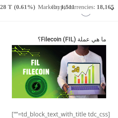
.28 T
(0.61%)
Markets:
Cryptocurrencies:
1,511
18,165
minance:
56.59%
24h Vol:
$
49.98 B
ما هي عملة (FIL) Filecoin؟
[td_block_text_with_title tdc_css=””]