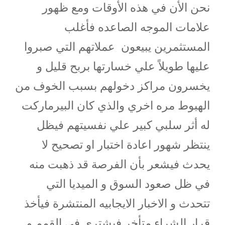
نحن الأن في هذه الأوقات ومع ظهور
علامات الموجه الصاعده فأغلب
المستثمرين يبيعون
عملاتهم التي صبروا
عليها طويلاً علي خسارتها بربح قليل و
يخسرون مراكز دخولهم بسبب الخوف من
الهبوط مره اخري والذي كان البيرماركت
له أثر سلبي كبير علي نفسيتهم فيظل
ينتظر شهور اعادة اختبار او تصحيح لا
يحدث فيشعر بأن الفرصة قد ذهبت منه
في ظل صعود السوق و الميديا التي
تتحدث و الاخبار الايجابيه المنتشرة فيأخذ
قرار الشراء متأخر فيشتري في القمم و