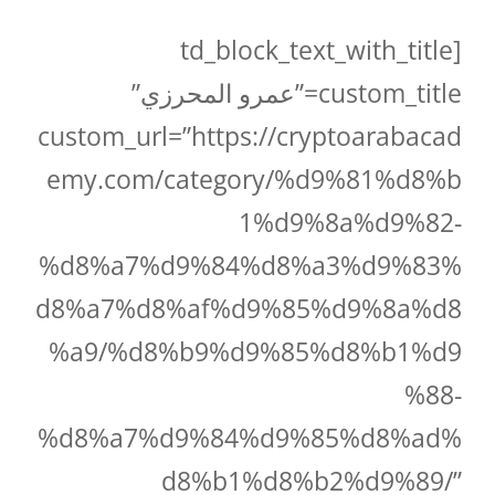
[td_block_text_with_title
custom_title=”عمرو المحرزي”
custom_url=”https://cryptoarabacad
emy.com/category/%d9%81%d8%b
1%d9%8a%d9%82-
%d8%a7%d9%84%d8%a3%d9%83%
d8%a7%d8%af%d9%85%d9%8a%d8
%a9/%d8%b9%d9%85%d8%b1%d9
%88-
%d8%a7%d9%84%d9%85%d8%ad%
d8%b1%d8%b2%d9%89/”