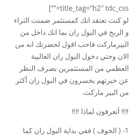
title_tag=”h2″ tdc_css=””]
‏لو كنت تعتقد انك كمستثمر ضمنت الثراء
و الربح في البول ران بما انك داخل من
البيرماركت فاحب اقول لحضرتك انه من
الان وحتي دخول البول ران‏ الغالبية
العظمي من المستثمرين بصرف النظر
عن خبرتهم يخسرون في البول ران أكثر
من البير ماركت.
‼️‼️ أتعرفون لماذا ‼️‼️
‏1- ( الخوف ) ففي بداية البول ران كما