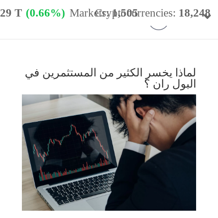
.29 T
(0.66%)
Markets:
Cryptocurrencies:
1,505
18,248
minance:
56.77%
24h Vol:
$
54.40 B
لماذا يخسر الكثير من المستثمرين في
البول ران ؟