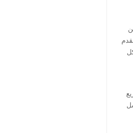
ين
قدم
كل
يع
شل