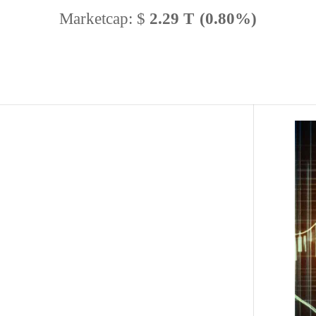
Marketcap:
$
2.29 T
(0.80%)
BTC Dominance:
56.62