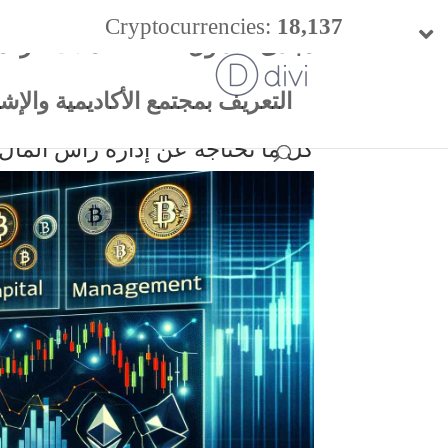
Cryptocurrencies:
18,137
مبادئ التداول
العملات الرقم
24h Vol:
$
57.47 B
التعريف بمجتمع الأكاديمية والإشتر
كل ما تحتاجة عن إدارة رأس المال 