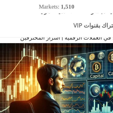
Markets:
1,510
ية مباشر
الأكادميه المرئية
%
اك بقنوات VIP
في العملات الرقمية | أسرار المحترفين