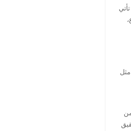
تأتي
،
مثل
من
قيق