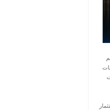
ى” tdc_css=””]فهم
بات
ت
ثمار