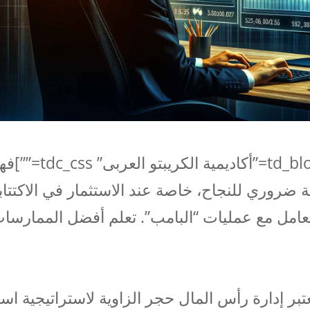
[td_block_text_with_title custom_title=”أكاديمية الكريبتو العرب
ة ضروري للنجاح، خاصة عند الاستثمار في الاكتتا
التعامل مع عمليات “البامب”. تعلم أفضل الممارسا
بر إدارة رأس المال حجر الزاوية لاستراتيجية است