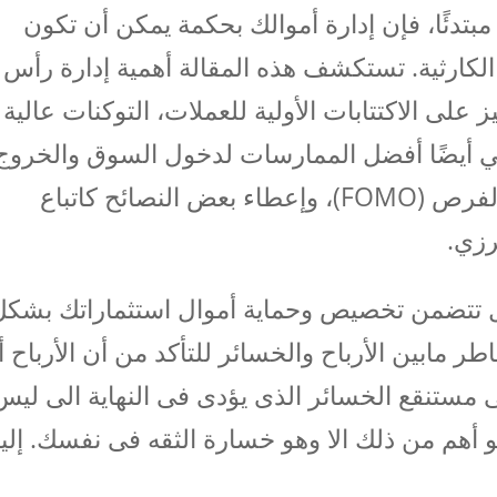
 مبتدئًا، فإن إدارة أموالك بحكمة يمكن أن تكون
ر الكارثية. تستكشف هذه المقالة أهمية إدارة رأس
 على الاكتتابات الأولية للعملات، التوكنات عالية
ي أيضًا أفضل الممارسات لدخول السوق والخروج
منه، التغلب على الخوف من فوات الفرص (FOMO)، وإعطاء بعض النصائح كاتباع
رزي.
ال تتضمن تخصيص وحماية أموال استثماراتك بشكل
طر مابين الأرباح والخسائر للتأكد من أن الأرباح أ
ى مستنقع الخسائر الذى يؤدى فى النهاية الى ليس
 أهم من ذلك الا وهو خسارة الثقه فى نفسك. إلي