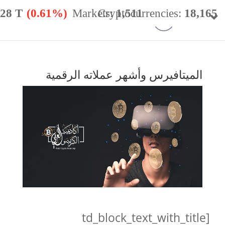
.28 T
(0.61%)
Markets:
Cryptocurrencies:
1,511
18,165
minance:
56.59%
24h Vol:
$
49.98 B
الميتافيرس وأشهر عملاته الرقمية
[td_block_text_with_title