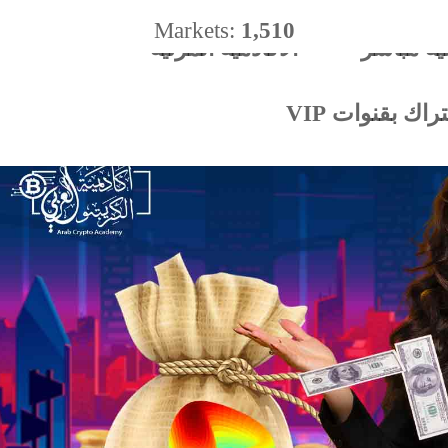
Markets:
1,510
ية مباشر
الأكادميه المرئية
%
اك بقنوات VIP