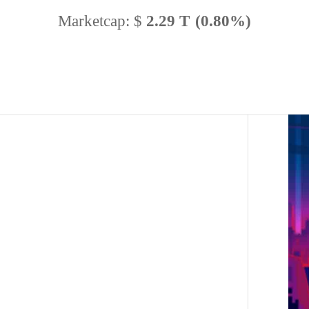
Marketcap:
$
2.29 T
(0.80%)
BTC Dominance:
56.62