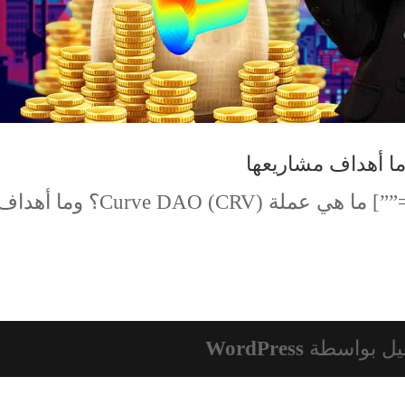
[td_block_text_with_title tdc_css=””] ما هي عملة (CRV) Curve DAO؟ وما أهد
يل بواسطة
WordPress