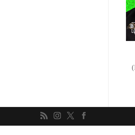
[td_block_text_with_title tdc_css=””] ما هي عملة Binance USD؟ (Binance USD)