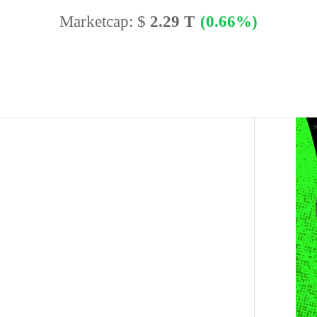
Marketcap:
$
2.29 T
(0.66%)
BTC Dominance:
56.77