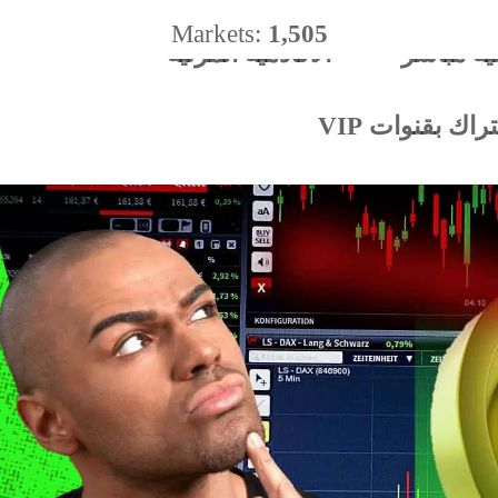
Markets:
1,505
ية مباشر
الأكادميه المرئية
%
اك بقنوات VIP