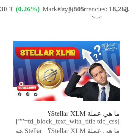
.30 T
(0.26%)
Markets:
Cryptocurrencies:
1,505
18,268
minance:
56.66%
24h Vol:
$
31.89 B
ما هي عملة Stellar XLM؟
[td_block_text_with_title tdc_css=””]
ما هي عملة Stellar XLM؟ Stellar هو