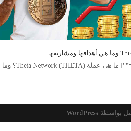
[td_block_text_with_title tdc_css=””] ما هي عملة (THETA) Theta Network؟ وما
يل بواسطة
WordPress