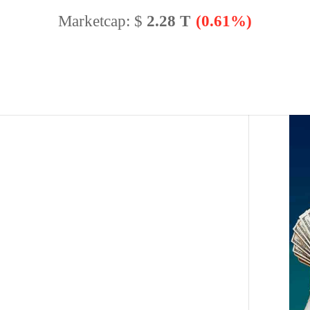
Marketcap:
$
2.28 T
(0.61%)
BTC Dominance:
56.59