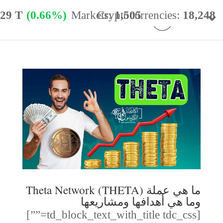
.29 T
(0.66%)
Markets:
Cryptocurrencies:
1,505
18,248
minance:
56.77%
24h Vol:
$
54.40 B
ما هي عملة (THETA) Theta Network
وما هي أهدافها ومشاريعها
[td_block_text_with_title tdc_css=””]