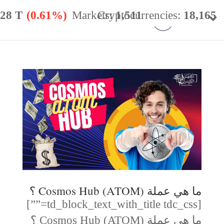
.28 T
(0.61%)
Markets:
Cryptocurrencies:
1,511
18,165
minance:
56.59%
24h Vol:
$
49.98 B
ما هي عملة Cosmos Hub (ATOM) ؟
[td_block_text_with_title tdc_css=””]
ما هي عملة Cosmos Hub (ATOM) ؟