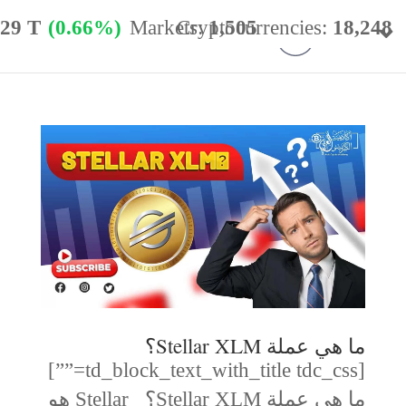
.29 T
(0.66%)
Markets:
Cryptocurrencies:
1,505
18,248
minance:
56.77%
24h Vol:
$
54.40 B
ما هي عملة Stellar XLM؟
[td_block_text_with_title tdc_css=””]
ما هي عملة Stellar XLM؟ Stellar هو