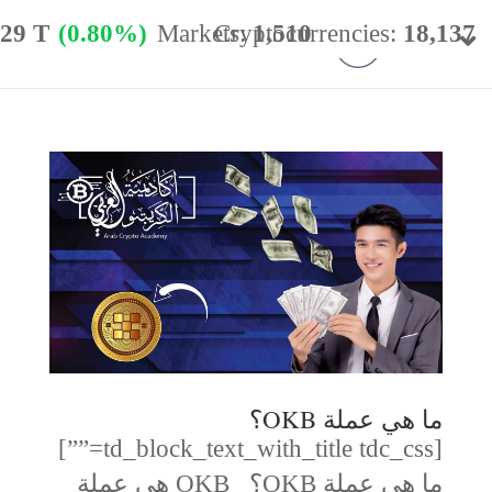
.29 T
(0.80%)
Markets:
Cryptocurrencies:
1,510
18,137
minance:
56.62%
24h Vol:
$
57.47 B
ما هي عملة OKB؟
[td_block_text_with_title tdc_css=””]
ما هي عملة OKB؟ OKB هي عملة