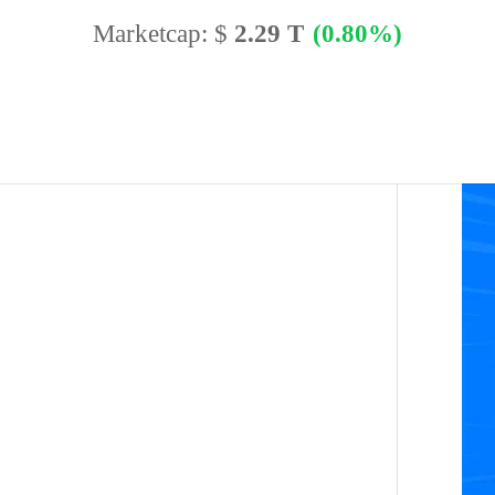
Marketcap:
$
2.29 T
(0.80%)
BTC Dominance:
56.62