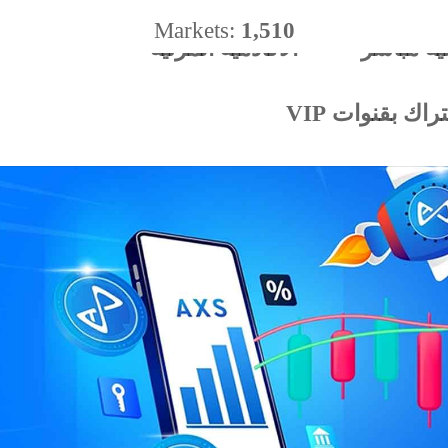
Markets:
1,510
ية مباشر
الأكادميه المرئية
%
اك بقنوات VIP