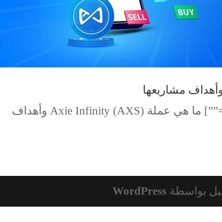
[td_block_text_with_title tdc_css=””] ما هي عملة Axie Infinity (AXS) وأهداف
يل بواسطة
WordPress