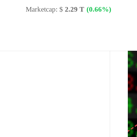
Marketcap:
$
2.29 T
(0.66%)
BTC Dominance:
56.77