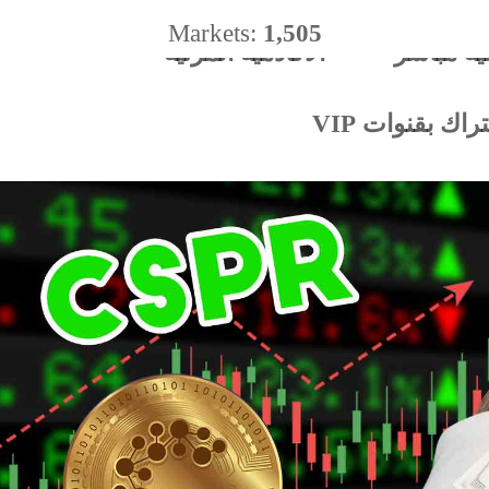
Markets:
1,505
ية مباشر
الأكادميه المرئية
%
اك بقنوات VIP