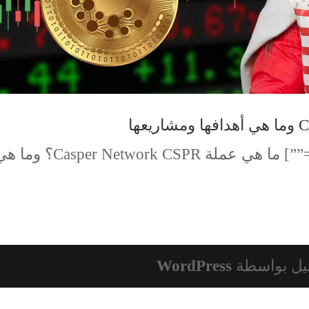
[td_block_text_with_title tdc_css=””] ما هي عملة Casper Network CSPR؟
يل بواسطة
WordPress