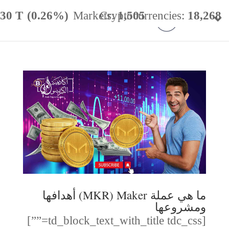
.30 T
(0.26%)
Markets:
Cryptocurrencies:
1,505
18,268
minance:
56.66%
24h Vol:
$
31.89 B
ما هي عملة MKR) Maker) أهدافها
ومشروعها
[td_block_text_with_title tdc_css=””]