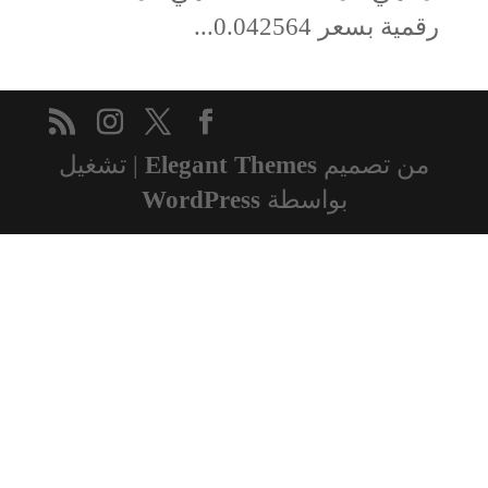
رقمية بسعر 0.042564...
من تصميم
Elegant Themes
| تشغيل
بواسطة
WordPress