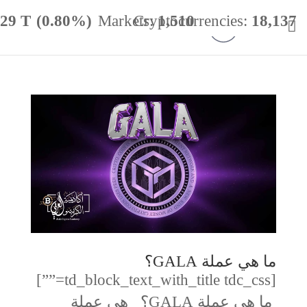
.29 T
(0.80%)
Markets:
Cryptocurrencies:
1,510
18,137
minance:
56.62%
24h Vol:
$
57.47 B
ما هي عملة GALA؟
[td_block_text_with_title tdc_css=””]
ما هي عملة GALA؟ هي عملة