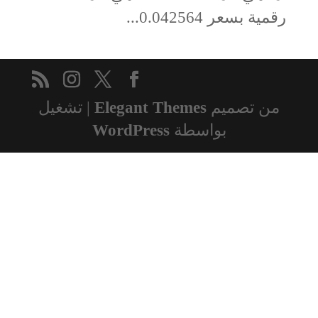
رقمية بسعر 0.042564...
من تصميم
Elegant Themes
| تشغيل
بواسطة
WordPress