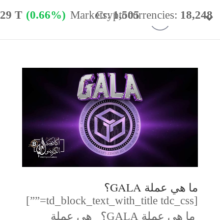
.29 T
(0.66%)
Markets:
Cryptocurrencies:
1,505
18,248
minance:
56.77%
24h Vol:
$
54.40 B
ما هي عملة GALA؟
[td_block_text_with_title tdc_css=””]
ما هي عملة GALA؟ هي عملة