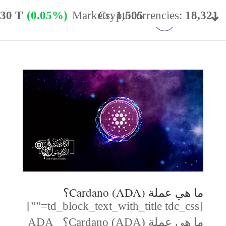
.30 T
(0.05%)
Markets:
Cryptocurrencies:
1,505
18,321
minance:
56.69%
24h Vol:
$
35.08 B
ما هي عملة (Cardano (ADA؟
[td_block_text_with_title tdc_css=””]
ما هي عملة (Cardano (ADA؟ ADA