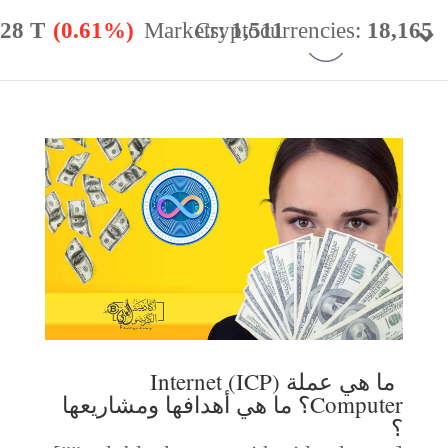
.28 T
(0.61%)
Markets:
Cryptocurrencies:
1,511
18,165
minance:
56.59%
24h Vol:
$
49.98 B
ما هي عملة (ICP) Internet
Computer؟ ما هي أهدافها ومشاريعها
؟