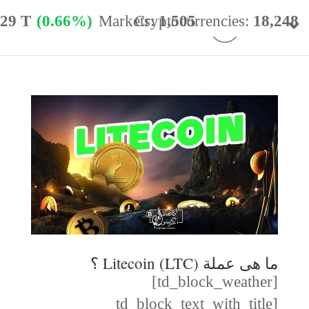
.29 T
(0.66%)
Markets:
Cryptocurrencies:
1,505
18,248
minance:
56.77%
24h Vol:
$
54.40 B
ما هى عملة Litecoin (LTC) ؟
[td_block_weather]
[td_block_text_with_title