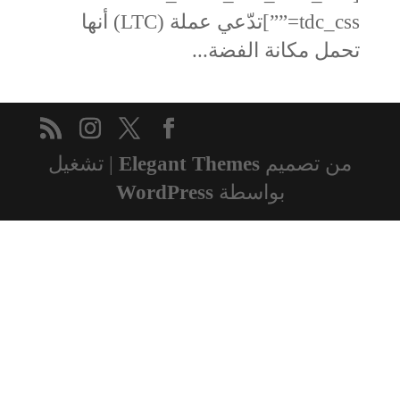
tdc_css=””]تدّعي عملة (LTC) أنها
تحمل مكانة الفضة...
من تصميم
Elegant Themes
| تشغيل
بواسطة
WordPress