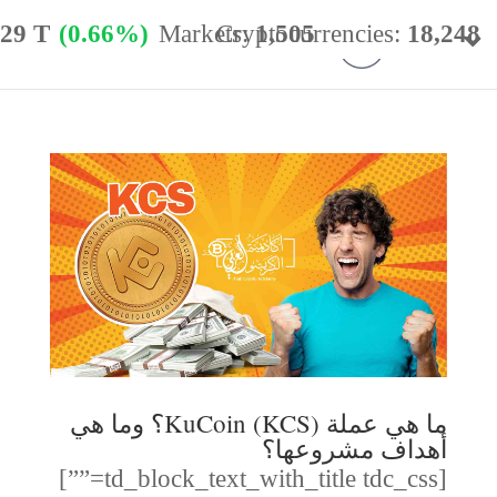
.29 T
(0.66%)
Markets:
Cryptocurrencies:
1,505
18,248
minance:
56.77%
24h Vol:
$
54.40 B
ما هي عملة KuCoin (KCS)؟ وما هي
أهداف مشروعها؟
[td_block_text_with_title tdc_css=””]