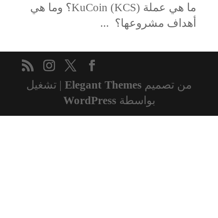
ما هي عملة KuCoin (KCS)؟ وما هي
أهداف مشروعها؟ ...
من تصميم
Elegant Themes
| تشغيل
بواسطة
WordPress