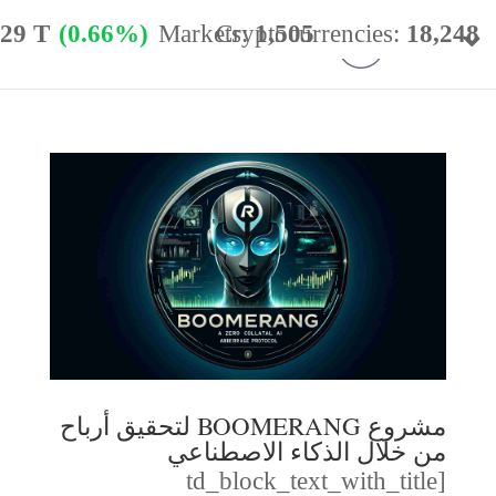
.29 T
(0.66%)
Markets:
Cryptocurrencies:
1,505
18,248
minance:
56.77%
24h Vol:
$
54.40 B
مشروع BOOMERANG لتحقيق أرباح
من خلال الذكاء الاصطناعي
[td_block_text_with_title