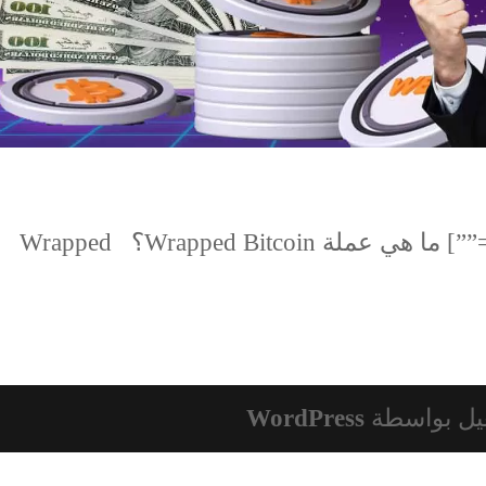
[td_block_text_with_title tdc_css=””] ما هي عملة Wrapped Bitcoin؟ Wrapped
يل بواسطة
WordPress