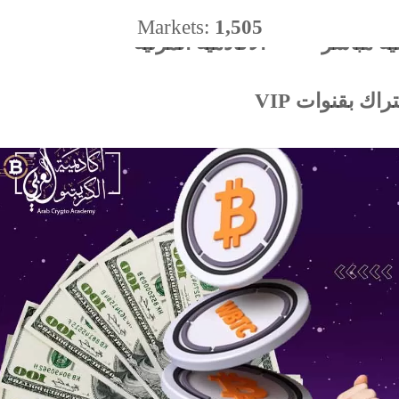
Markets:
1,505
ية مباشر
الأكادميه المرئية
%
اك بقنوات VIP