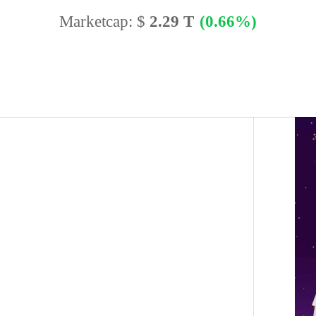
Marketcap:
$
2.29 T
(0.66%)
BTC Dominance:
56.77