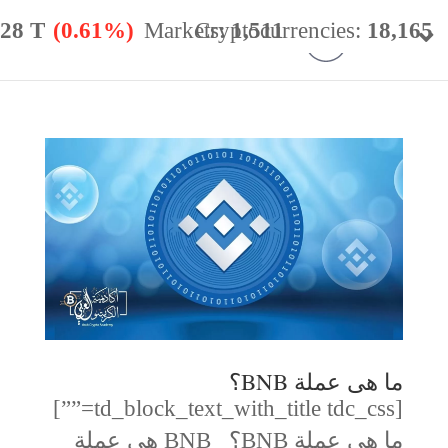
.28 T
(0.61%)
Markets:
Cryptocurrencies:
1,511
18,165
minance:
56.59%
24h Vol:
$
49.98 B
ما هى عملة BNB؟
[td_block_text_with_title tdc_css=””]
ما هى عملة BNB؟ BNB هي عملة