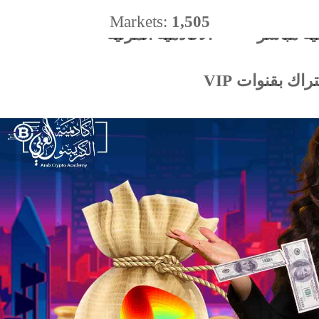
Markets:
1,505
ية مباشر
الأكادميه المرئية
%
اك بقنوات VIP