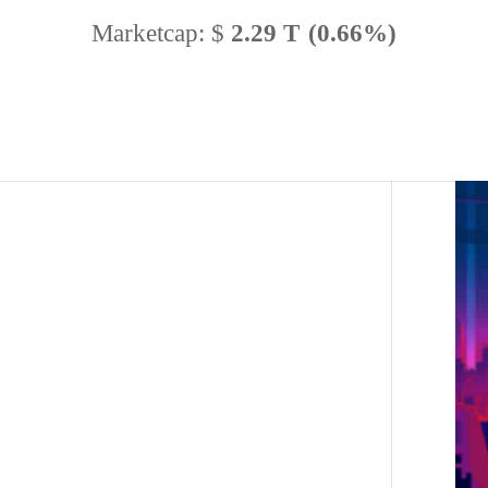
Marketcap:
$
2.29 T
(0.66%)
BTC Dominance:
56.77