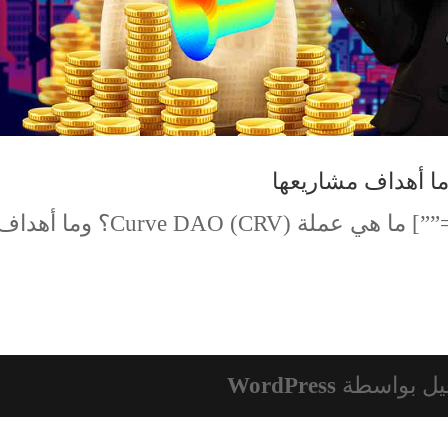
[td_block_text_with_title tdc_css=””] ما هي عملة (CRV) Curve DAO؟ وما أهد
يل بواسطة
WordPress