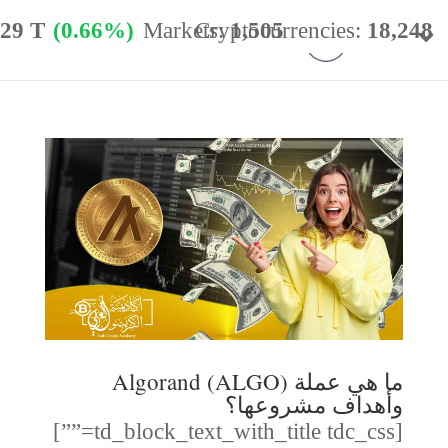
.29 T
(0.66%)
Markets:
Cryptocurrencies:
1,505
18,248
minance:
56.77%
24h Vol:
$
54.40 B
ما هي عملة (ALGO) Algorand
وأهداف مشروعها؟
[td_block_text_with_title tdc_css=””]