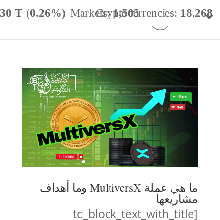
.30 T
(0.26%)
Markets:
Cryptocurrencies:
1,505
18,268
minance:
56.66%
24h Vol:
$
31.89 B
ما هي عملة MultiversX وما أهداف
مشاريعها
[td_block_text_with_title