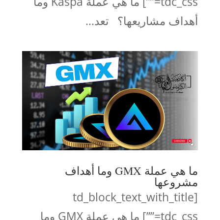
tdc_css=””] ما هي عملة Kaspa وما
أهداف مشاريعها؟ تعد...
ما هي عملة GMX وما أهداف
مشروعها
[td_block_text_with_title
tdc_css=””] ما هي عملة GMX وما