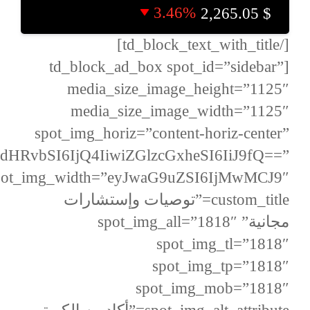
3.46%
2,265.05
$
[/td_block_text_with_title]
[td_block_ad_box spot_id=”sidebar”
media_size_image_height=”1125″
media_size_image_width=”1125″
spot_img_horiz=”content-horiz-center”
dHRvbSI6IjQ4IiwiZGlzcGxheSI6IiJ9fQ==”
pot_img_width=”eyJwaG9uZSI6IjMwMCJ9″
custom_title=”توصيات وإستشارات
مجانية” spot_img_all=”1818″
spot_img_tl=”1818″
spot_img_tp=”1818″
spot_img_mob=”1818″