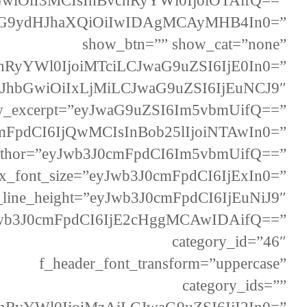
bGwiOiI3MCIsInBvcnRyYWl0IjoiOTAifQ==”
icG9ydHJhaXQiOiIwIDAgMCAyMHB4In0=”
show_btn=”” show_cat=”none”
BvcnRyYWl0IjoiMTciLCJwaG9uZSI6IjE0In0=”
=”eyJhbGwiOiIxLjMiLCJwaG9uZSI6IjEuNCJ9″
w_excerpt=”eyJwaG9uZSI6Im5vbmUifQ==”
0cmFpdCI6IjQwMCIsInBob25lIjoiNTAwIn0=”
thor=”eyJwb3J0cmFpdCI6Im5vbmUifQ==”
ex_font_size=”eyJwb3J0cmFpdCI6IjExIn0=”
_line_height=”eyJwb3J0cmFpdCI6IjEuNiJ9″
yJwb3J0cmFpdCI6IjE2cHggMCAwIDAifQ==”
category_id=”46″
f_header_font_transform=”uppercase”
category_ids=””