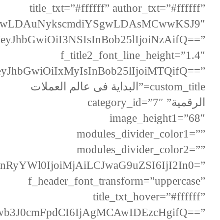
title_txt=”#ffffff” author_txt=”#ffffff”
MCwwLDAuNykscmdiYSgwLDAsMCwwKSJ9″
”eyJhbGwiOiI3NSIsInBob25lIjoiNzAifQ==”
f_title2_font_line_height=”1.4″
=”eyJhbGwiOiIxMyIsInBob25lIjoiMTQifQ==”
custom_title=”البداية فى عالم العملات
الرقمية” category_id=”7″
image_height1=”68″
modules_divider_color1=””
modules_divider_color2=””
cnRyYWl0IjoiMjAiLCJwaG9uZSI6IjI2In0=”
f_header_font_transform=”uppercase”
title_txt_hover=”#ffffff”
Jwb3J0cmFpdCI6IjAgMCAwIDEzcHgifQ==”