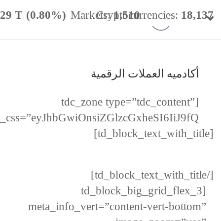
.29 T
.29 T
(0.80%)
(0.80%)
Markets:
Markets:
Cryptocurrencies:
Cryptocurrencies:
1,510
1,510
18,137
18,137
minance:
minance:
56.62%
56.62%
24h Vol:
24h Vol:
$
$
57.47 B
57.47 B
أكادميه العملات الرقمية
[tdc_zone type=”tdc_content”
c_css=”eyJhbGwiOnsiZGlzcGxheSI6IiJ9fQ==”]
[td_block_text_with_title]
[/td_block_text_with_title]
[td_block_big_grid_flex_3
meta_info_vert=”content-vert-bottom”