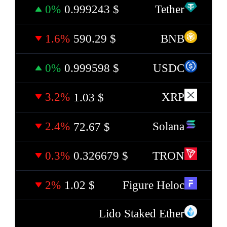
0%
Tether
0.999243
$
1.6%
BNB
590.29
$
0%
USDC
0.999598
$
3.2%
XRP
1.03
$
2.4%
Solana
72.67
$
0.3%
TRON
0.326679
$
2%
Figure Heloc
1.02
$
Lido Staked Ether