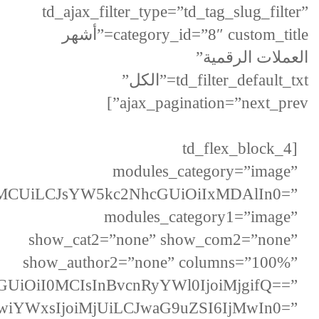
td_ajax_filter_type=”td_tag_slug_filter”
category_id=”8″ custom_title=”أشهر
العملات الرقمية”
td_filter_default_txt=”الكل”
ajax_pagination=”next_prev”]
[td_flex_block_4
modules_category=”image”
1MCUiLCJsYW5kc2NhcGUiOiIxMDAlIn0=”
modules_category1=”image”
show_cat2=”none” show_com2=”none”
show_author2=”none” columns=”100%”
GUiOiI0MCIsInBvcnRyYWl0IjoiMjgifQ==”
iwiYWxsIjoiMjUiLCJwaG9uZSI6IjMwIn0=”