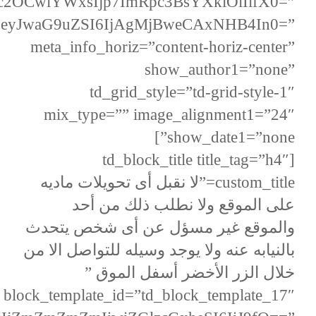
2OCwiYWxsIjp7ImRpc3BsYXkiOiIifX0=”
=”eyJwaG9uZSI6IjAgMjBweCAxNHB4In0=”
meta_info_horiz=”content-horiz-center”
show_author1=”none”
td_grid_style=”td-grid-style-1″
mix_type=”” image_alignment1=”24″
show_date1=”none”]
[td_block_title title_tag=”h4″
custom_title=”لا نقبل أى تحويلات ماديه
على الموقع ولا نطلب ذلك من أحد
والموقع غير مسؤل عن أى شخص يتحدث
بالنيابه عنه ولا يوجد وسيله للتواصل الا من
خلال الزر الأخضر أسفل الموق ”
block_template_id=”td_block_template_17″