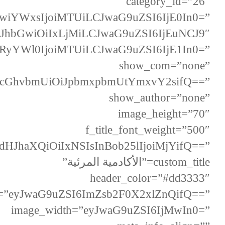
category_id=”26″
zIiwiYWxsIjoiMTUiLCJwaG9uZSI6IjE0In0=”
=”eyJhbGwiOiIxLjMiLCJwaG9uZSI6IjEuNCJ9″
nRyYWl0IjoiMTUiLCJwaG9uZSI6IjE1In0=”
show_com=”none”
iwicGhvbmUiOiJpbmxpbmUtYmxvY2sifQ==”
show_author=”none”
image_height=”70″
f_title_font_weight=”500″
dHJhaXQiOiIxNSIsInBob25lIjoiMjYifQ==”
custom_title=”الأكادمية المرئية”
header_color=”#dd3333″
ed=”eyJwaG9uZSI6ImZsb2F0X2xlZnQifQ==”
image_width=”eyJwaG9uZSI6IjMwIn0=”