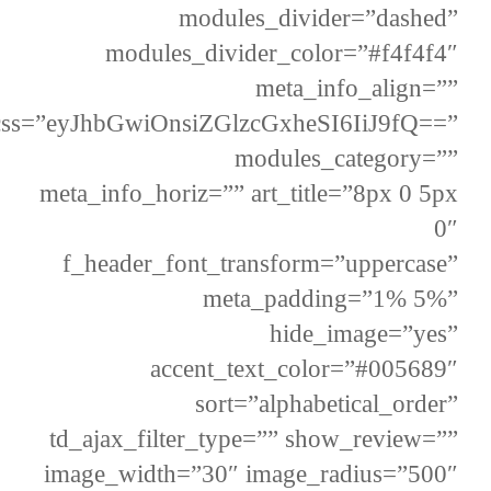
modules_divider=”dashed”
modules_divider_color=”#f4f4f4″
meta_info_align=””
css=”eyJhbGwiOnsiZGlzcGxheSI6IiJ9fQ==”
modules_category=””
meta_info_horiz=”” art_title=”8px 0 5px
0″
f_header_font_transform=”uppercase”
meta_padding=”1% 5%”
hide_image=”yes”
accent_text_color=”#005689″
sort=”alphabetical_order”
td_ajax_filter_type=”” show_review=””
image_width=”30″ image_radius=”500″