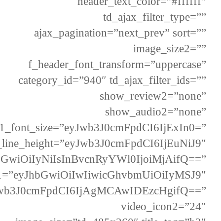
header_text_color=”#ffffff”
td_ajax_filter_type=””
ajax_pagination=”next_prev” sort=””
image_size2=””
f_header_font_transform=”uppercase”
category_id=”940″ td_ajax_filter_ids=””
show_review2=”none”
show_audio2=”none”
x1_font_size=”eyJwb3J0cmFpdCI6IjExIn0=”
_line_height=”eyJwb3J0cmFpdCI6IjEuNiJ9″
bGwiOiIyNiIsInBvcnRyYWl0IjoiMjAifQ==”
e1=”eyJhbGwiOiIwIiwicGhvbmUiOiIyMSJ9″
Jwb3J0cmFpdCI6IjAgMCAwIDEzcHgifQ==”
video_icon2=”24″