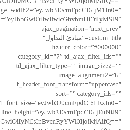
UiOiI0MCIsInBvcnRyYWl0IjoiMjAifQ==”
age_width2=”eyJwb3J0cmFpdCI6IjM1In0=”
e1=”eyJhbGwiOiIwIiwicGhvbmUiOiIyMSJ9″
ajax_pagination=”next_prev”
custom_title=”مبادئ التداول”
header_color=”#000000″
category_id=”7″ td_ajax_filter_ids=””
td_ajax_filter_type=”” image_size2=””
image_alignment2=”6″
f_header_font_transform=”uppercase”
sort=”” category_ids=””
x1_font_size=”eyJwb3J0cmFpdCI6IjExIn0=”
_line_height=”eyJwb3J0cmFpdCI6IjEuNiJ9″
bGwiOiIyNiIsInBvcnRyYWl0IjoiMjAifQ==”