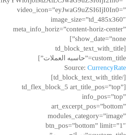
vcnRyYWl0IjoiMzAiLCJwaG9uZSI6IjI2In0=”
video_icon=”eyJwaG9uZSI6IjI0In0=”
image_size=”td_485x360″
meta_info_horiz=”content-horiz-center”
show_date=”none”]
[td_block_text_with_title
custom_title=”حاسبه العملات”]
Source:
CurrencyRate
[/td_block_text_with_title]
[td_flex_block_5 art_title_pos=”top”
info_pos=”top”
art_excerpt_pos=”bottom”
modules_category=”image”
btn_pos=”bottom” limit=”1″