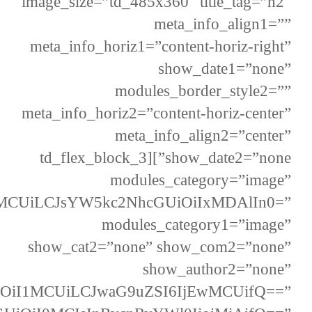
image_size=”td_485x360″ title_tag=”h2″
meta_info_align1=””
meta_info_horiz1=”content-horiz-right”
show_date1=”none”
modules_border_style2=””
meta_info_horiz2=”content-horiz-center”
meta_info_align2=”center”
show_date2=”none”][td_flex_block_3
modules_category=”image”
1MCUiLCJsYW5kc2NhcGUiOiIxMDAlIn0=”
modules_category1=”image”
show_cat2=”none” show_com2=”none”
show_author2=”none”
wiOiI1MCUiLCJwaG9uZSI6IjEwMCUifQ==”