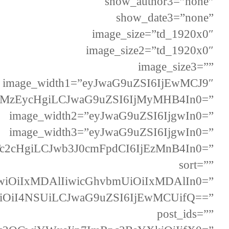
show_author3=”none”
show_date3=”none”
image_size=”td_1920x0″
image_size2=”td_1920x0″
image_size3=””
image_width1=”eyJwaG9uZSI6IjEwMCJ9″
oiMzEycHgiLCJwaG9uZSI6IjMyMHB4In0=”
image_width2=”eyJwaG9uZSI6IjgwIn0=”
image_width3=”eyJwaG9uZSI6IjgwIn0=”
Tc2cHgiLCJwb3J0cmFpdCI6IjEzMnB4In0=”
sort=””
GwiOiIxMDAlIiwicGhvbmUiOiIxMDAlIn0=”
wiOiI4NSUiLCJwaG9uZSI6IjEwMCUifQ==”
post_ids=””