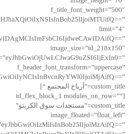
image_height=”70″
f_title_font_weight=”500″
dHJhaXQiOiIxNSIsInBob25lIjoiMTUifQ==”
limit=”4″
AwIDAgMCIsImFsbCI6IjdweCAwIDAifQ==”
image_size=”td_218x150″
t=”eyJhbGwiOjUwLCJwaG9uZSI6IjExIn0=”
f_header_font_transform=”uppercase”
bGwiOiIyNCIsInBvcnRyYWl0IjoiMjAifQ==”
custom_title=”أرباح المجتمع “]
[td_flex_block_1 modules_on_row=””
custom_title=”مستجدات سوق الكربتو”
image_floated=”float_left”
”eyJhbGwiOiIzMiIsInBob25lIjoiMzAifQ==”