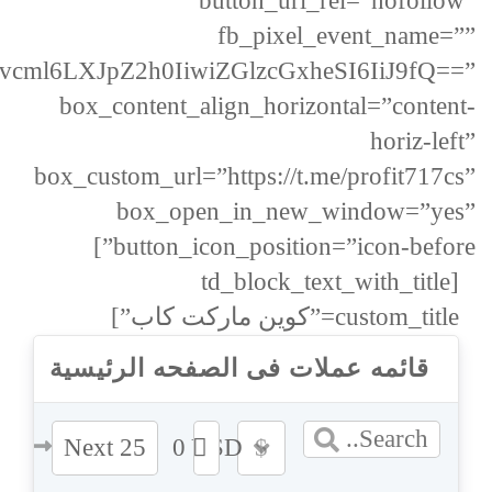
button_url_rel=”nofollow”
fb_pixel_event_name=””
cml6LXJpZ2h0IiwiZGlzcGxheSI6IiJ9fQ==”
box_content_align_horizontal=”content-
horiz-left”
box_custom_url=”https://t.me/profit717cs”
box_open_in_new_window=”yes”
button_icon_position=”icon-before”]
[td_block_text_with_title
custom_title=”كوين ماركت كاب”]
قائمه عملات فى الصفحه الرئيسية
Next 25
0
USD
$