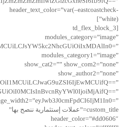
IjZmZmZmZmIiwiZGlzcGxheSI6IiJ9fQ==”
header_text_color=”var(–eastcoastcheck-
white)”]
[td_flex_block_3
modules_category=”image”
1MCUiLCJsYW5kc2NhcGUiOiIxMDAlIn0=”
modules_category1=”image”
show_cat2=”” show_com2=”none”
show_author2=”none”
wiOiI1MCUiLCJwaG9uZSI6IjEwMCUifQ==”
UiOiI0MCIsInBvcnRyYWl0IjoiMjAifQ==”
age_width2=”eyJwb3J0cmFpdCI6IjM1In0=”
custom_title=”عملات إستثمارية ننصح بها”
header_color=”#dd0606″