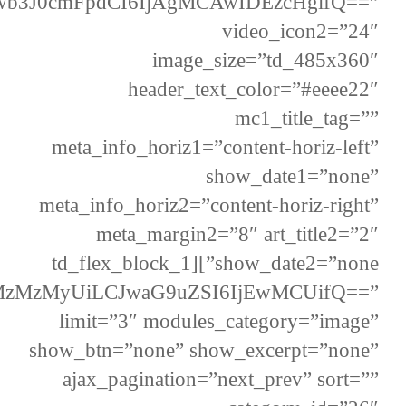
Jwb3J0cmFpdCI6IjAgMCAwIDEzcHgifQ==”
video_icon2=”24″
image_size=”td_485x360″
header_text_color=”#eeee22″
mc1_title_tag=””
meta_info_horiz1=”content-horiz-left”
show_date1=”none”
meta_info_horiz2=”content-horiz-right”
meta_margin2=”8″ art_title2=”2″
show_date2=”none”][td_flex_block_1
zMzMzMyUiLCJwaG9uZSI6IjEwMCUifQ==”
limit=”3″ modules_category=”image”
show_btn=”none” show_excerpt=”none”
ajax_pagination=”next_prev” sort=””