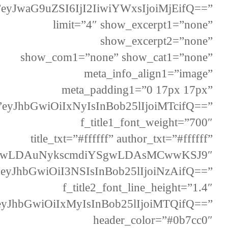
”eyJwaG9uZSI6IjI2IiwiYWxsIjoiMjEifQ==”
limit=”4″ show_excerpt1=”none”
show_excerpt2=”none”
show_com1=”none” show_cat1=”none”
meta_info_align1=”image”
meta_padding1=”0 17px 17px”
e=”eyJhbGwiOiIxNyIsInBob25lIjoiMTcifQ==”
f_title1_font_weight=”700″
title_txt=”#ffffff” author_txt=”#ffffff”
MCwwLDAuNykscmdiYSgwLDAsMCwwKSJ9″
”eyJhbGwiOiI3NSIsInBob25lIjoiNzAifQ==”
f_title2_font_line_height=”1.4″
=”eyJhbGwiOiIxMyIsInBob25lIjoiMTQifQ==”
header_color=”#0b7cc0″