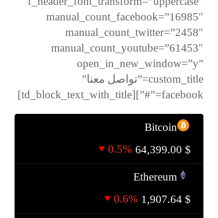
f_header_font_transform=”uppercase”
manual_count_facebook=”16985″
manual_count_twitter=”2458″
manual_count_youtube=”61453″
open_in_new_window=”y”
custom_title=”تواصل معنا”
facebook=”#”][td_block_text_with_title]
Bitcoin
0.5%
64,399.00
$
Ethereum
0.6%
1,907.64
$