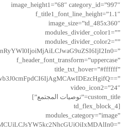
image_height1=”68″ category_id=”997″
f_title1_font_line_height=”1.1″
image_size=”td_485x360″
modules_divider_color1=””
modules_divider_color2=””
cnRyYWl0IjoiMjAiLCJwaG9uZSI6IjI2In0=”
f_header_font_transform=”uppercase”
title_txt_hover=”#ffffff”
Jwb3J0cmFpdCI6IjAgMCAwIDEzcHgifQ==”
video_icon2=”24″
custom_title=”توصيات المجتمع”]
[td_flex_block_4
modules_category=”image”
1MCUiLCJsYW5kc2NhcGUiOiIxMDAlIn0=”