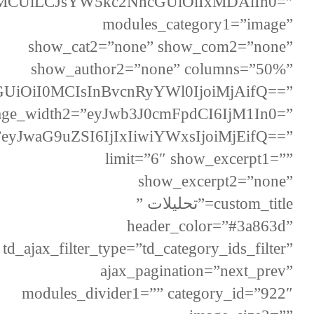
1MCUiLCJsYW5kc2NhcGUiOiIxMDAlIn0=”
modules_category1=”image”
show_cat2=”none” show_com2=”none”
show_author2=”none” columns=”50%”
UiOiI0MCIsInBvcnRyYWl0IjoiMjAifQ==”
age_width2=”eyJwb3J0cmFpdCI6IjM1In0=”
”eyJwaG9uZSI6IjIxIiwiYWxsIjoiMjEifQ==”
limit=”6″ show_excerpt1=””
show_excerpt2=”none”
custom_title=”تحليلات ”
header_color=”#3a863d”
td_ajax_filter_type=”td_category_ids_filter”
ajax_pagination=”next_prev”
modules_divider1=”” category_id=”922″