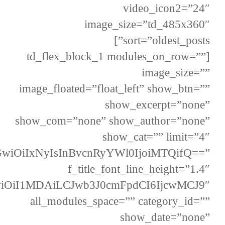
video_icon2=”24″
image_size=”td_485x360″
sort=”oldest_posts”]
[td_flex_block_1 modules_on_row=””
image_size=””
image_floated=”float_left” show_btn=””
show_excerpt=”none”
show_com=”none” show_author=”none”
show_cat=”” limit=”4″
JhbGwiOiIxNyIsInBvcnRyYWl0IjoiMTQifQ==”
f_title_font_line_height=”1.4″
bGwiOiI1MDAiLCJwb3J0cmFpdCI6IjcwMCJ9″
all_modules_space=”” category_id=””
show_date=”none”