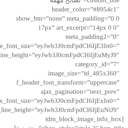
custom_title=”نصائح مهمه”
header_color=”#8954c1″
show_btn=”none” meta_padding=”0 0
17px” art_excerpt=”14px 0 0″
meta_padding2=”0″
tle_font_size=”eyJwb3J0cmFpdCI6IjE3In0=”
t_line_height=”eyJwb3J0cmFpdCI6IjEuMyJ9″
category_id=”7″
image_size=”td_485x360″
f_header_font_transform=”uppercase”
ajax_pagination=”next_prev”
ex_font_size=”eyJwb3J0cmFpdCI6IjExIn0=”
_line_height=”eyJwb3J0cmFpdCI6IjEuNiJ9″]
[tdm_block_image_info_box