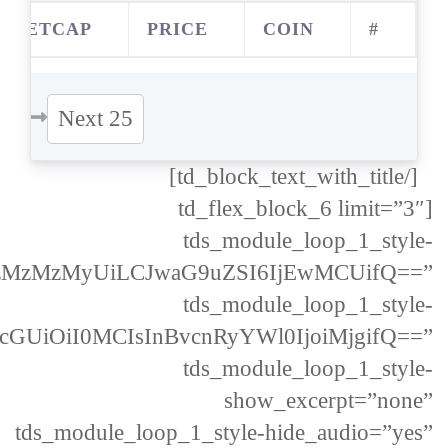
RKETCAP
PRICE
COIN
#
Next 25
[/td_block_text_with_title]
[td_flex_block_6 limit=”3″
tds_module_loop_1_style-
MzMzMzMyUiLCJwaG9uZSI6IjEwMCUifQ==”
tds_module_loop_1_style-
cGUiOiI0MCIsInBvcnRyYWl0IjoiMjgifQ==”
tds_module_loop_1_style-
show_excerpt=”none”
tds_module_loop_1_style-hide_audio=”yes”