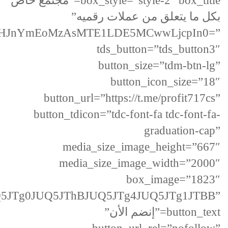
box_style=”style-2″ box_title=”مجتمع خاص
بكل ما يتعلق من عملات رقميه”
LHJnYmEoMzAsMTE1LDE5MCwwLjcpIn0=”
tds_button=”tds_button3″
button_size=”tdm-btn-lg”
button_icon_size=”18″
button_url=”https://t.me/profit717cs”
button_tdicon=”tdc-font-fa tdc-font-fa-
graduation-cap”
media_size_image_height=”667″
media_size_image_width=”2000″
box_image=”1823″
5JTg0JUQ5JThBJUQ5JTg4JUQ5JTg1JTBB”
button_text=”إنضم الأن”