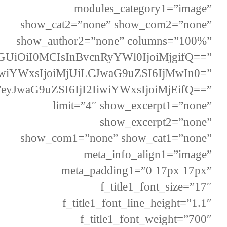
modules_category1=”image”
show_cat2=”none” show_com2=”none”
show_author2=”none” columns=”100%”
GUiOiI0MCIsInBvcnRyYWl0IjoiMjgifQ==”
iwiYWxsIjoiMjUiLCJwaG9uZSI6IjMwIn0=”
”eyJwaG9uZSI6IjI2IiwiYWxsIjoiMjEifQ==”
limit=”4″ show_excerpt1=”none”
show_excerpt2=”none”
show_com1=”none” show_cat1=”none”
meta_info_align1=”image”
meta_padding1=”0 17px 17px”
f_title1_font_size=”17″
f_title1_font_line_height=”1.1″
f_title1_font_weight=”700″