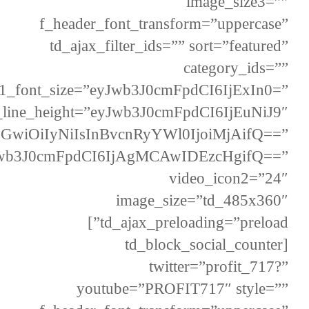
image_size3=””
f_header_font_transform=”uppercase”
td_ajax_filter_ids=”” sort=”featured”
category_ids=””
x1_font_size=”eyJwb3J0cmFpdCI6IjExIn0=”
_line_height=”eyJwb3J0cmFpdCI6IjEuNiJ9″
bGwiOiIyNiIsInBvcnRyYWl0IjoiMjAifQ==”
Jwb3J0cmFpdCI6IjAgMCAwIDEzcHgifQ==”
video_icon2=”24″
image_size=”td_485x360″
td_ajax_preloading=”preload”]
[td_block_social_counter
twitter=”profit_717?”
youtube=”PROFIT717″ style=””