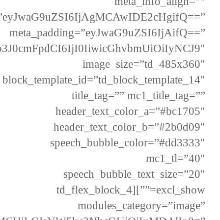
meta_info_align=””
=”eyJwaG9uZSI6IjAgMCAwIDE2cHgifQ==”
meta_padding=”eyJwaG9uZSI6IjAifQ==”
b3J0cmFpdCI6IjI0IiwicGhvbmUiOiIyNCJ9″
image_size=”td_485x360″
block_template_id=”td_block_template_14″
title_tag=”” mc1_title_tag=””
header_text_color_a=”#bc1705″
header_text_color_b=”#2b0d09″
speech_bubble_color=”#dd3333″
mc1_tl=”40″
speech_bubble_text_size=”20″
excl_show=””][td_flex_block_4
modules_category=”image”