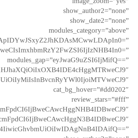
image_zoom=”yes”
show_author2=”none”
show_date2=”none”
modules_category=”above”
DApIDYwJSxyZ2JhKDAsMCwwLDApIn0=”
ZweCIsImxhbmRzY2FwZSI6IjIzNHB4In0=”
modules_gap=”eyJwaG9uZSI6IjMifQ==”
ydHJhaXQiOiIxOXB4IDE4cHggMTRweCJ9″
iOiIyMiIsInBvcnRyYWl0IjoiMTVweCJ9″
cat_bg_hover=”#dd0202″
review_stars=”#fff”
J0cmFpdCI6IjBweCAwcHggNHB4IDBweCJ9″
3J0cmFpdCI6IjBweCAwcHggN3B4IDBweCJ9″
B4IiwicGhvbmUiOiIwIDAgNnB4IDAifQ==”