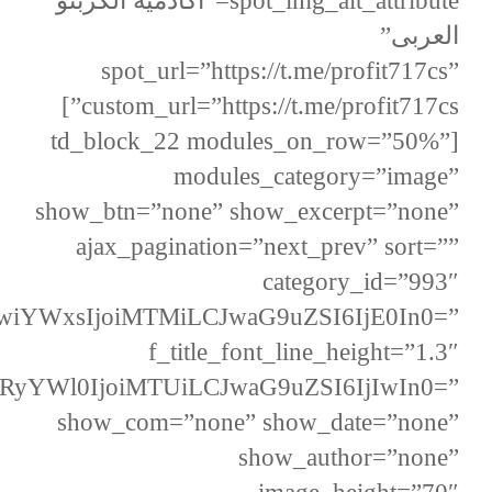
spot_img_alt_attribute=”أكادميه الكربتو
العربى”
spot_url=”https://t.me/profit717cs”
custom_url=”https://t.me/profit717cs”]
[td_block_22 modules_on_row=”50%”
modules_category=”image”
show_btn=”none” show_excerpt=”none”
ajax_pagination=”next_prev” sort=””
category_id=”993″
yIiwiYWxsIjoiMTMiLCJwaG9uZSI6IjE0In0=”
f_title_font_line_height=”1.3″
nRyYWl0IjoiMTUiLCJwaG9uZSI6IjIwIn0=”
show_com=”none” show_date=”none”
show_author=”none”