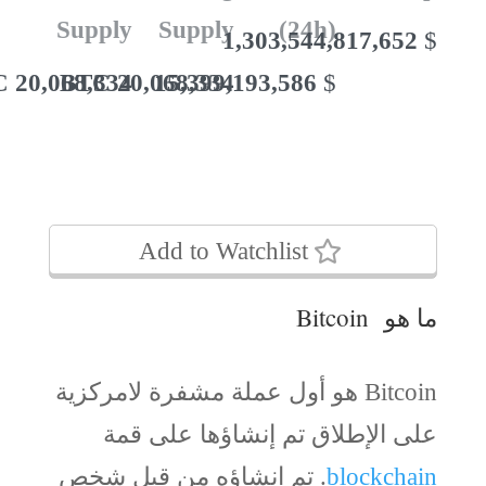
Supply
Supply
(24h)
1,303,544,817,652
$
20,068,334 BTC
20,068,334 BTC
15,399,193,586
$
Add to Watchlist
ما هو Bitcoin
Bitcoin هو أول عملة مشفرة لامركزية
على الإطلاق تم إنشاؤها على قمة
blockchain
. تم إنشاؤه من قبل شخص