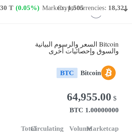
.30 T
(0.05%)
Markets:
Cryptocurrencies:
1,505
18,321
minance:
56.69%
24h Vol:
$
35.08 B
Bitcoin السعر والرسوم البيانية
والسوق وإحصائيات أخرى
BTC
Bitcoin
64,955.00
$
1.00000000 BTC
Total
Circulating
Volume
Marketcap