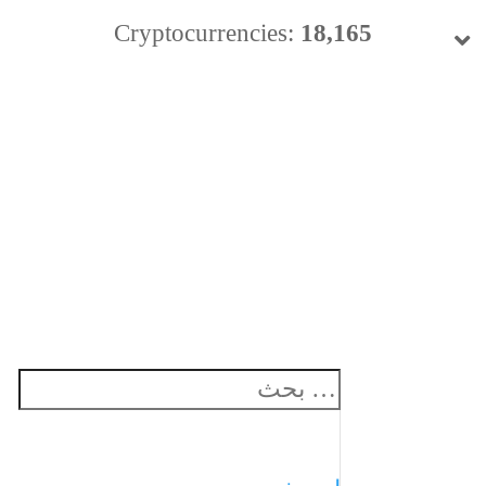
Cryptocurrencies:
18,165
24h Vol:
$
49.98 B