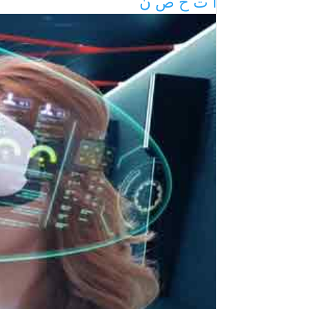
ا
ت
خ
ص
ن