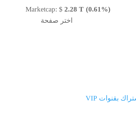
Marketcap:
$
2.28 T
(0.61%)
اختر صفحة
BTC Dominance:
56.59
راك بقنوات VIP