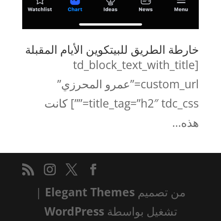
خارطة الطريق للبيتكوين الأيام المقبلة
[td_block_text_with_title
custom_url=”عمرو المحرزي”
title_tag=”h2″ tdc_css=””] كانت
هذه...
من تصميم
Elegant Themes
|
تشغيل بواسطة
WordPress